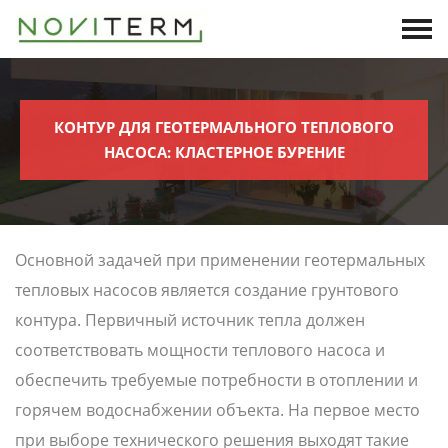
КОНТУР ДЛЯ ГЕОТЕРМАЛЬНОГО ТЕПЛОВОГО
НАСОСА: КЛАСТЕРНОЕ БУРЕНИЕ
Основной задачей при применении геотермальных
тепловых насосов является создание грунтового
контура. Первичный источник тепла должен
соответствовать мощности теплового насоса и
обеспечить требуемые потребности в отоплении и
горячем водоснабжении объекта. На первое место
при выборе технического решения выходят такие