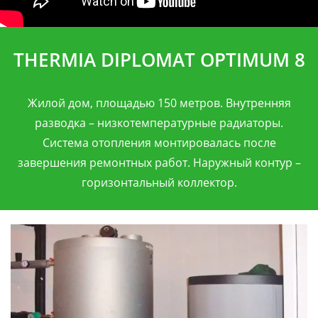
THERMIA DIPLOMAT OPTIMUM 8
Жилой дом, площадью 150 метров. Внутренняя
разводка – низкотемпературные радиаторы.
Система отопления монтировалась после
завершения ремонтных работ. Наружный контур –
горизонтальный коллектор.