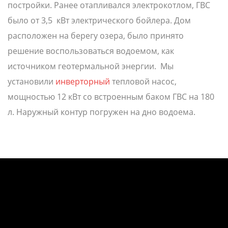
постройки. Ранее отапливался электрокотлом, ГВС
было от 3,5 кВт электрического бойлера. Дом
расположен на берегу озера, было принято
решение воспользоваться водоемом, как
источником геотермальной энергии. Мы
установили
инверторный
тепловой насос,
мощностью 12 кВт со встроенным баком ГВС на 180
л. Наружный контур погружен на дно водоема.