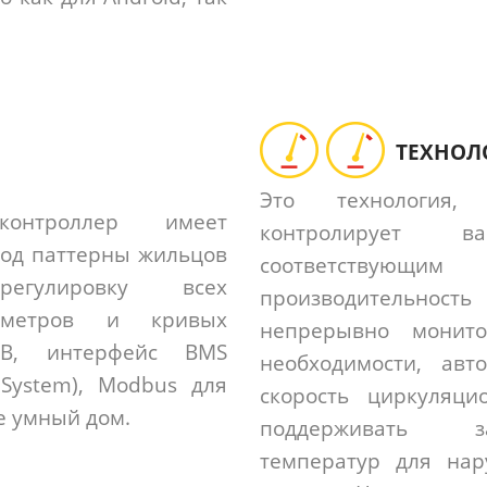
ТЕХНОЛ
Это технология,
контроллер имеет
контролирует 
под паттерны жильцов
соответствующим 
егулировку всех
производительност
аметров и кривых
непрерывно монит
SB, интерфейс BMS
необходимости, авт
 System), Modbus для
скорость циркуляци
е умный дом.
поддерживать з
температур для нар