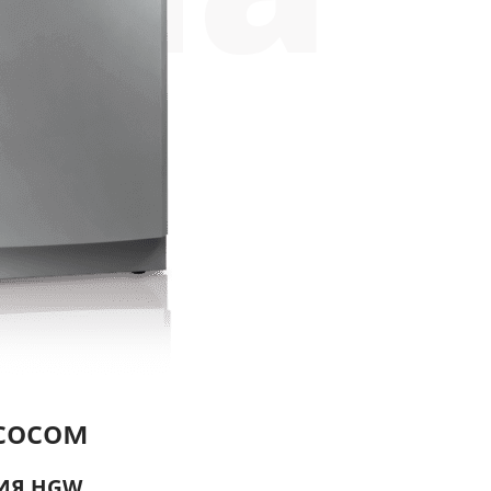
сосом
ИЯ HGW