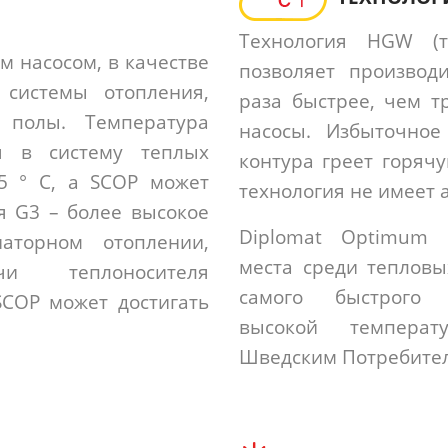
Технология HGW (
м насосом, в качестве
позволяет производ
 системы отопления,
раза быстрее, чем 
 полы. Температура
насосы. Избыточное
я в систему теплых
контура греет горячу
35 ° C, а SCOP может
технология не имеет 
я G3 – более высокое
Diplomat Optimum 
аторном отоплении,
места среди тепловы
чи теплоносителя
самого быстрого 
 SCOP может достигать
высокой темпера
Шведским Потребител