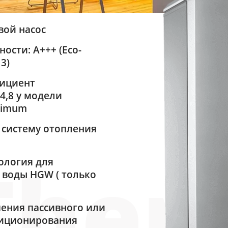
вой насос
ости: А+++ (Eco-
13)
ициент
4,8 у модели
ptimum
 систему отопления
ология для
 воды HGW ( только
ения пассивного или
диционирования