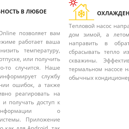
НОСТЬ В ЛЮБОЕ
ОХЛАЖДЕ
Тепловой насос напра
nline позволяет вам
дом зимой, а лето
ежиме работает ваша
направить в обра
низить температуру,
сбрасывать тепло 
отпуске, или получить
скважины. Эффекти
о-то случится. Наше
термальном насосе н
информирует службу
обычных кондиционе
нии ошибок, а также
ивно реагировать на
 и получать доступ к
информации о
системы. Приложение
о как для Android, так