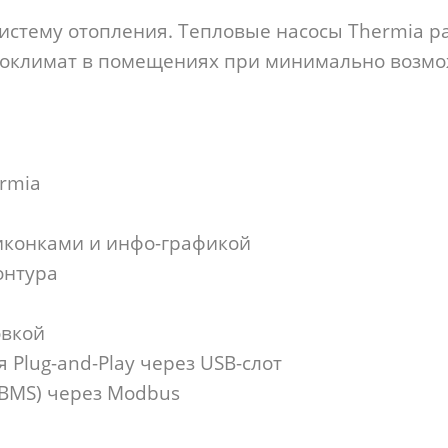
истему отопления. Тепловые насосы Thermia р
оклимат в помещениях при минимально возмож
rmia
иконками и инфо-графикой
онтура
овкой
Plug-and-Play через USB-слот
(BMS) через Modbus