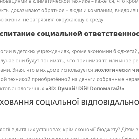
нновациями в климатической технике – кажется, что кр
екты доказывают обратное – люди и компании, внедривш
о жизни, не загрязняя окружающую среду.
спитание социальной ответственно
огии в детских учреждениях, кроме экономии бюджета? 
лучае они будут понимать, что принимая то или иное 
ми. Зная, что в их доме используется
экологически чи
ной техникой приобретённой на деньги собранные нер
ектов аналогичных
«3D: Dумай! Dій! Dопомагай!»
.
ХОВАННЯ СОЦІАЛЬНОЇ ВІДПОВІДАЛЬНО
огії в дитячих установах, крім економії бюджету? Дітям 
ь розуміти, що приймаючи те чи інше рішення необхідно 