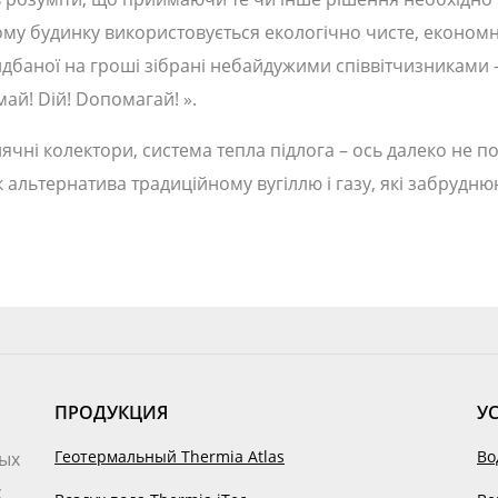
му будинку використовується екологічно чисте, економне
дбаної на гроші зібрані небайдужими співвітчизниками 
ай! Dій! Dопомагай! ».
нячні колектори, система тепла підлога – ось далеко не 
к альтернатива традиційному вугіллю і газу, які забрудн
ПРОДУКЦИЯ
У
Геотермальный Thermia Atlas
Во
вых
с