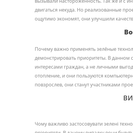
вызывали настороженность. Так же и с и
двигаться некуда. Но реализованные про
ощутимо экономят, они улучшили качеств
Во
Почему важно применять зелёные технол
демонстрировать приоритеты. В данном с
интересами граждан, а не личными выгода
отопление, и они пользуются компьютер
повзрослев, они станут участниками про
ВИ
Чому важливо застосовувати зелені технол
пріоритети. В даному випадку вони будут