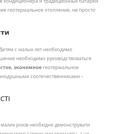
оме кондиционера и традиционных батарей
ие геотермальное отопление, не просто
сти
Детям с малых лет необходимо
решение необходимо руководствоваться
стое, экономное
геотермальное
авнодушными соотечественниками –
СТІ
з малих років необхідно демонструвати
керуватися інтересами громадян, а не