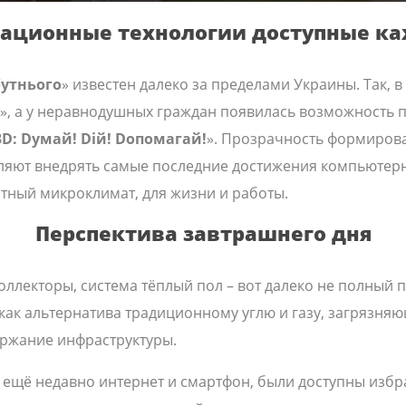
ационные технологии доступные к
утнього
» известен далеко за пределами Украины. Так, 
», а у неравнодушных граждан появилась возможность
3D: Dумай! Dій! Dопомагай!
». Прозрачность формирова
ляют внедрять самые последние достижения компьютерны
тный микроклимат, для жизни и работы.
Перспектива завтрашнего дня
коллекторы, система тёплый пол – вот далеко не полный
 как альтернатива традиционному углю и газу, загрязн
ержание инфраструктуры.
 ещё недавно интернет и смартфон, были доступны изб