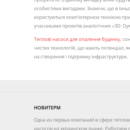
особистими вигодами. Знаючи, що в їхньо
користуються комп’ютерною технікою при
учасниками проектів аналогічних «3D: Dум
Теплові насоси для опалення будинку
, со
чистих технологій, що мають потенціал, я
на створення і підтримку інфраструктури.
НОВИТЕРМ
Одна из первых компаний в сфере тепло
насосов на украинском рынке. Работаем 