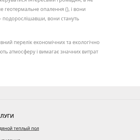
 геотермальне опалення (), і вони
– подорослішавши, вони стануть
повний перелік економічних та екологічно
юють атмосферу і вимагає значних витрат
СЛУГИ
дяной теплый пол